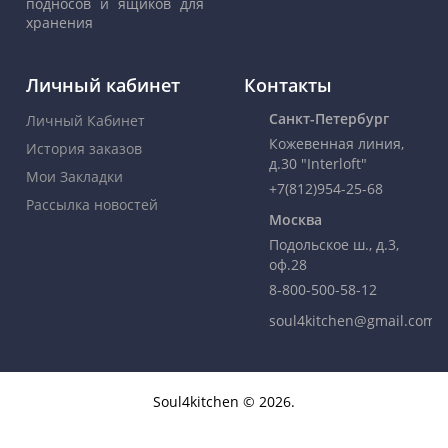
подносов и ящиков для
хранения
Личный кабинет
Контакты
Санкт-Петербург
Личный Кабинет
Кожевенная линия,
История заказов
д.30 "Interloft"
Мои Закладки
+7(812)954-25-68
Рассылка новостей
Москва
Подольское ш., д.3,
оф.28
8-800-500-58-12
soul4kitchen@gmail.com
Soul4kitchen © 2026.