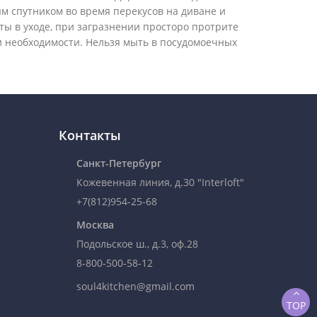
м спутником во время перекусов на диване и
ты в уходе, при загразнении просторо протрите
 необходимости. Нельзя мыть в посудомоечных
Контакты
Санкт-Петербург
Кожевенная линия, д.30 "Interloft"
+7(812)954-25-68
Москва
Подольское ш., д.3, оф.28
8-800-500-58-12
soul4kitchen@gmail.com
TOP