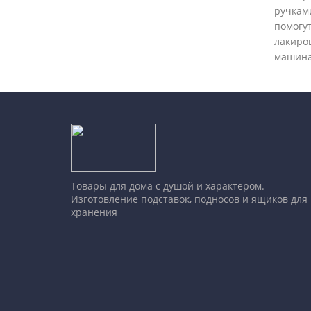
ручками
помогут
лакиро
машина
Товары для дома с душой и характером.
Изготовление подставок, подносов и ящиков для
хранения