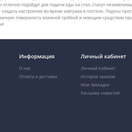
 отлично подойдут для подачи еды на стол, станут незаменимы
 создать настроение во время завтрака в постели. Подосы прос
ванную поверхность влажной трябкой и моющим средством при
х!
Информация
Личный кабинет
О нас
Личный Кабинет
Оплата и доставка
История заказов
Мои Закладки
Рассылка новостей